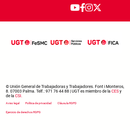
© Unión General de Trabajadoras y Trabajadores. Font i Monteros,
8. 07003 Palma. Telf.: 971 76 44 88 | UGT es miembro de la
CES
y
de la
CSI
.
Footer menu
Aviso legal
Política de privacidad
Cláusula RGPD
Ejercicio de derechos RGPG