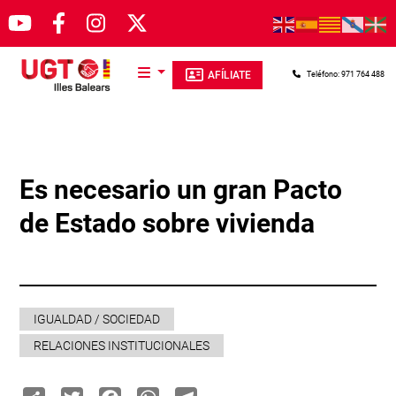
Pasar al contenido principal
AFÍLIATE
Teléfono: 971 764 488
Es necesario un gran Pacto
de Estado sobre vivienda
IGUALDAD / SOCIEDAD
RELACIONES INSTITUCIONALES
Share
Twitter
Facebook
WhatsApp
Telegram