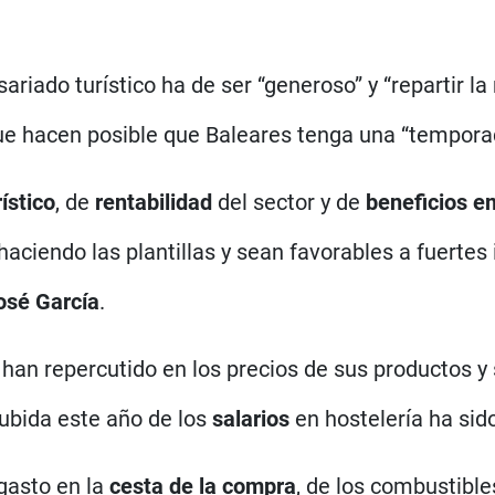
ado turístico ha de ser “generoso” y “repartir la
ue hacen posible que Baleares tenga una “tempora
ístico
, de
rentabilidad
del sector y de
beneficios e
aciendo las plantillas y sean favorables a fuertes
osé García
.
an repercutido en los precios de sus productos y 
subida este año de los
salarios
en hostelería ha sido
 gasto en la
cesta de la compra
, de los combustible