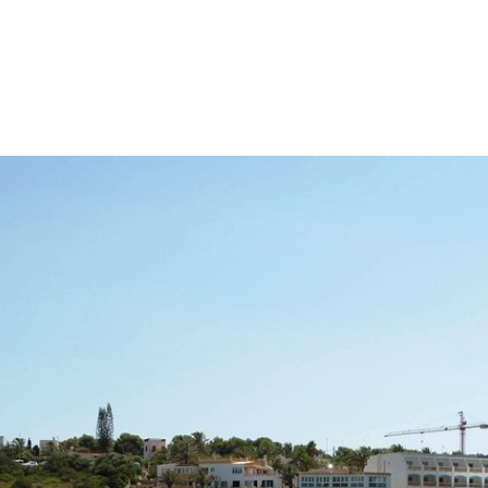
p
gram