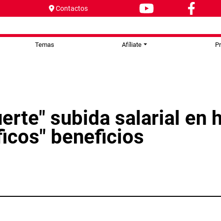
Contactos
Temas
Afíliate
P
erte" subida salarial en 
ficos" beneficios