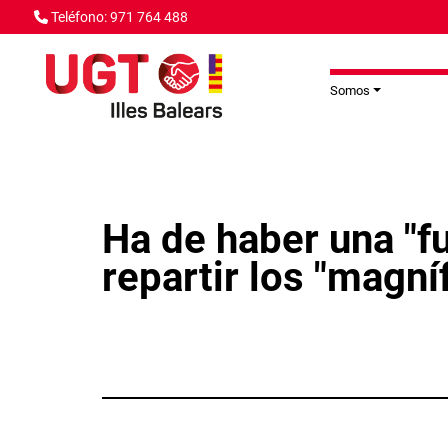
Pasar al contenido principal
Teléfono: 971 764 488
Somos
Ha de haber una "fu
repartir los "magní