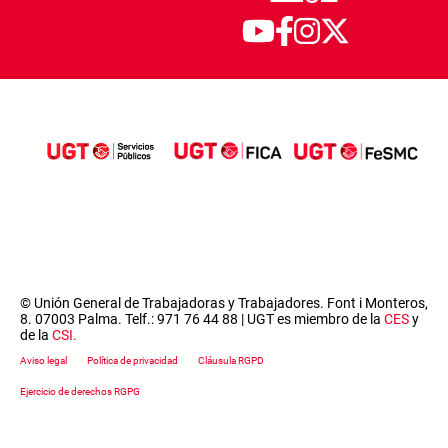
© Unión General de Trabajadoras y Trabajadores. Font i Monteros,
8. 07003 Palma. Telf.: 971 76 44 88 | UGT es miembro de la
CES
y
de la
CSI
.
Footer menu
Aviso legal
Política de privacidad
Cláusula RGPD
Ejercicio de derechos RGPG