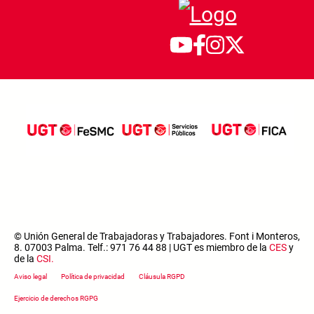
© Unión General de Trabajadoras y Trabajadores. Font i Monteros,
8. 07003 Palma. Telf.: 971 76 44 88 | UGT es miembro de la
CES
y
de la
CSI
.
Footer menu
Aviso legal
Política de privacidad
Cláusula RGPD
Ejercicio de derechos RGPG