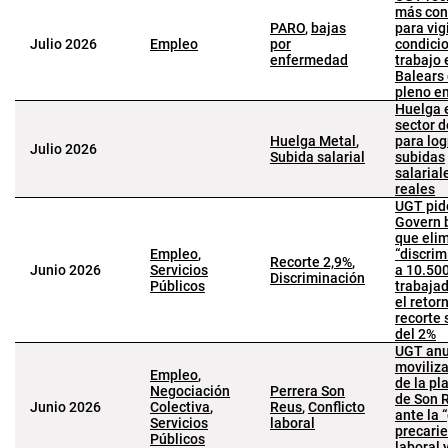
más con
PARO
,
bajas
para vigi
Julio 2026
Empleo
por
condici
enfermedad
trabajo 
Balears 
pleno e
Huelga 
sector d
Huelga Metal
,
para log
Julio 2026
Subida salarial
subidas
salarial
reales
UGT pid
Govern 
que elim
Empleo
,
“discrim
Recorte 2,9%
,
Junio 2026
Servicios
a 10.50
Discriminación
Públicos
trabaja
el retor
recorte 
del 2%
UGT anu
moviliz
Empleo
,
de la pla
Negociación
Perrera Son
de Son 
Junio 2026
Colectiva
,
Reus
,
Conflicto
ante la 
Servicios
laboral
precari
Públicos
laboral y