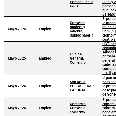
Personal de la
2020 y 2
CAIB
persona
público 
Balears
El perso
Convenio
la mader
madera y
mueble 
Mayo 2026
Empleo
mueble
,
un 16,5 
Subida salarial
ciento 
cuatro 
UGT lla
secunda
sábado 
Huelga
primera
Mayo 2025
Empleo
General
,
general 
Comercio
cadena
comerci
textil y
Urgen m
Son Reus
,
para sol
Mayo 2026
Empleo
PRECARIEDAD
la preca
LABORAL
de la pla
de Son 
El perso
Comercio
,
comerci
Mayo 2026
Empleo
Convenio
cobrará
colectivo
por cie