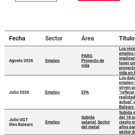
Fecha
Sector
Área
Título
Los réc
empleo 
PARO
,
implica
Agosto 2026
Empleo
Proyecto de
tener un
vida
proyect
vida en 
Los dat
empleo 
sirven p
Julio 2026
Empleo
EPA
“reflejar
realidad
actual” 
Balears
Subida s
Subida
del 18 p
Julio UGT
Empleo
salarial
,
Sector
ciento e
Illes Balears
del metal
años par
sector d