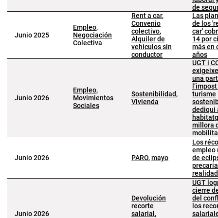
de segu
Rent a car
,
Las plan
Convenio
de los 'r
Empleo
,
colectivo
,
car' cob
Junio 2025
Negociación
Alquiler de
14 por c
Colectiva
vehículos sin
más en 
conductor
años
UGT i 
exigeix
una part
l’impost
Empleo
,
Sostenibilidad
,
turisme
Junio 2026
Movimientos
Vivienda
sostenib
Sociales
dediqui 
habitatg
millora 
mobilita
Los réc
empleo 
Junio 2026
PARO
,
mayo
de eclip
precaria
realidad
UGT logr
cierre de
Devolución
del conf
recorte
los reco
Junio 2026
salarial
,
salarial