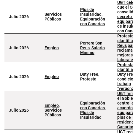
UGT cel
que el 
Plus de
convalid
Servicios
Insularidad
,
Julio 2026
decreto 
Públicos
Equiparación
equipara
con Canarias
de insul
con Can
Protesta
plantill
Perrera Son
Reus pa
Julio 2026
Empleo
Reus
,
Salario
reclama
Mínimo
mejoras
laboral
Protesta
plantill
Duty Free
,
Duty Fre
Julio 2026
Empleo
Protesta
condici
trabajo
“vergon
UGT fir
el Gobi
Equiparación
central 
Empleo
,
con Canarias
,
acuerdo
Julio 2026
Servicios
Plus de
equipara
Públicos
Insularidad
plus de
residen
Canaria
UGT rec