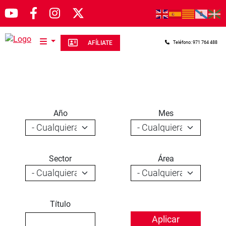
Pasar al contenido principal
AFÍLIATE
Teléfono: 971 764 488
Año
Mes
Sector
Área
Título