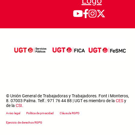
© Unión General de Trabajadoras y Trabajadores. Font i Monteros,
8. 07003 Palma. Telf.: 971 76 44 88 | UGT es miembro de la
CES
y
de la
CSI
.
Footer menu
Aviso legal
Política de privacidad
Cláusula RGPD
Ejercicio de derechos RGPG