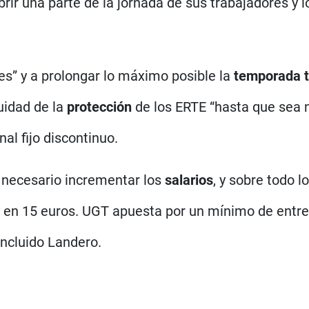
rir una parte de la jornada de sus trabajadores y 
nes” y a prolongar lo máximo posible la
temporada t
uidad de la
protección
de los ERTE “hasta que sea n
al fijo discontinuo.
s necesario incrementar los
salarios
, y sobre todo l
en 15 euros. UGT apuesta por un mínimo de entre 
oncluido Landero.