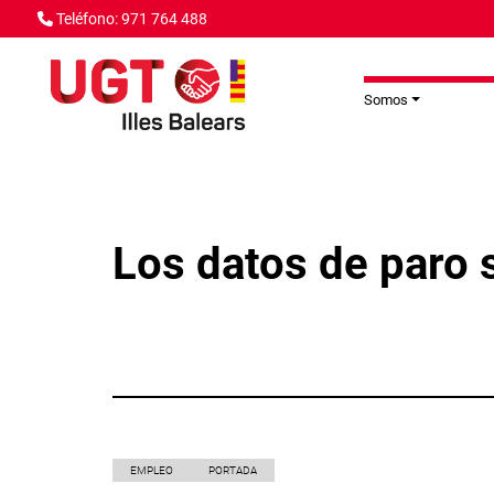
Pasar al contenido principal
Teléfono: 971 764 488
Somos
Los datos de paro 
EMPLEO
PORTADA