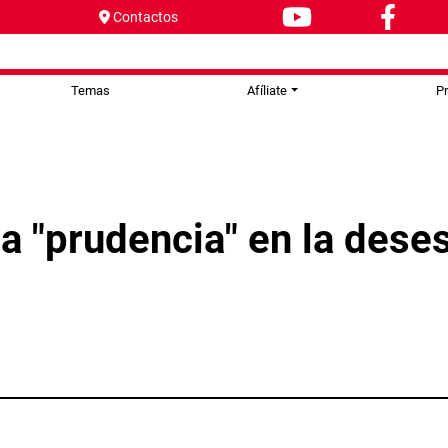
Contactos
Temas
Afíliate
P
a "prudencia" en la dese