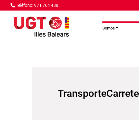
Pasar al contenido principal
Teléfono: 971 764 488
Somos
TransporteCarrete