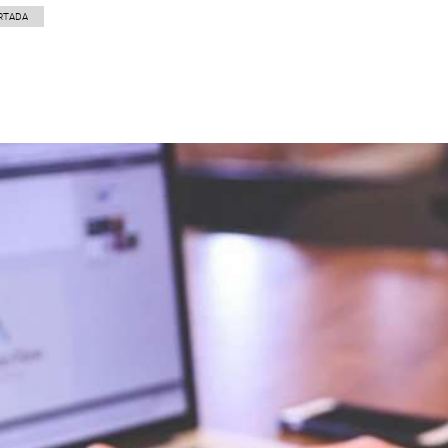
RTADA
p
gram