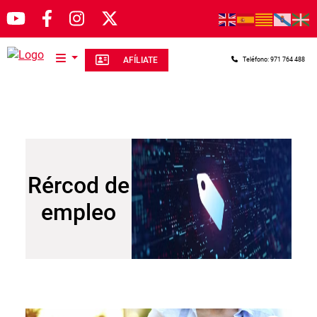
Pasar al contenido principal
AFÍLIATE
Teléfono: 971 764 488
Rércod de
empleo