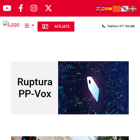
Pasar al contenido principal
AFÍLIATE
Teléfono: 971 764 488
Ruptura
PP-Vox