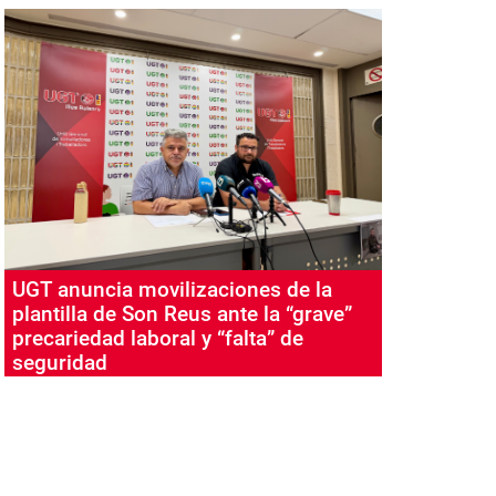
UGT anuncia movilizaciones de la
plantilla de Son Reus ante la “grave”
precariedad laboral y “falta” de
seguridad