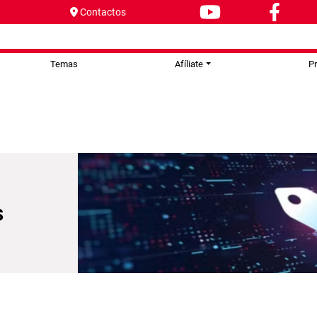
Contactos
Temas
Afíliate
P
s