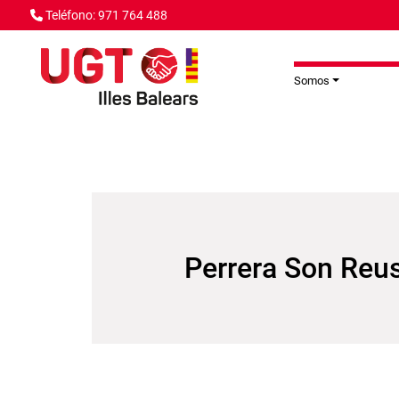
Pasar al contenido principal
Teléfono: 971 764 488
Somos
Perrera Son Reu