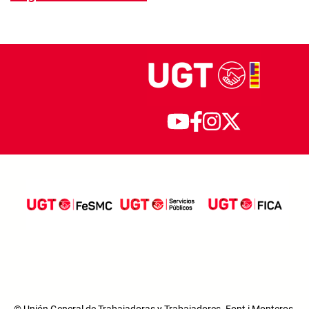
© Unión General de Trabajadoras y Trabajadores. Font i Monteros,