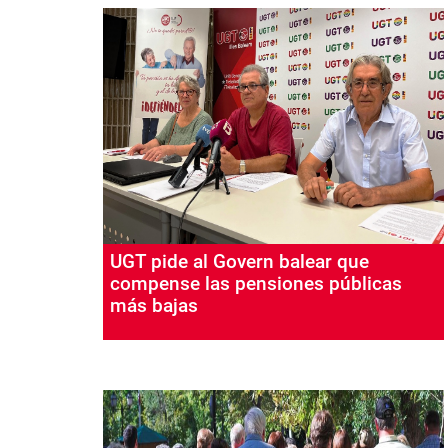
UGT pide al Govern balear que
compense las pensiones públicas
más bajas