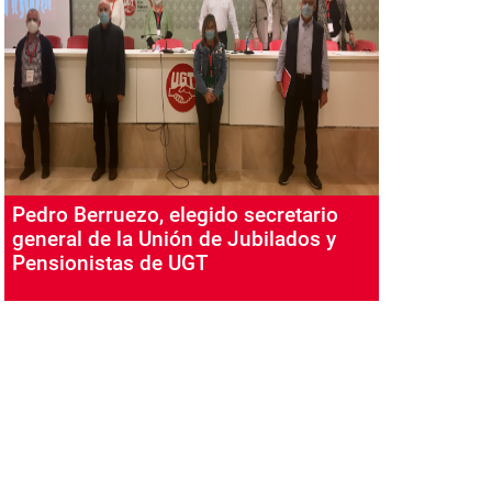
Pedro Berruezo, elegido secretario
general de la Unión de Jubilados y
Pensionistas de UGT